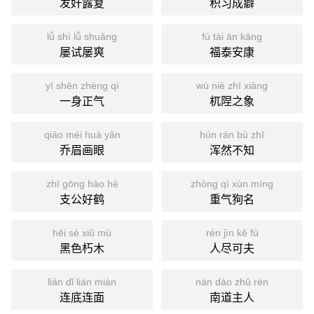
发奸露复
积习成癖
lǚ shì lǚ shuǎng
fú tài ān kāng
屡试屡爽
福泰安康
yī shēn zhèng qì
wù niè zhī xiàng
一身正气
杌陧之象
qiáo méi huà yǎn
hún rán bù zhī
乔眉画眼
浑然不知
zhī gōng hào hè
zhòng qì xùn míng
支公好鹤
重气狥名
hēi sè xiǔ mù
rén jìn kě fū
黑色朽木
人尽可夫
lián dǐ lián miàn
nán dào zhǔ rén
连底连面
南道主人