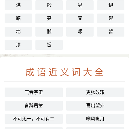
满
瞉
喎
伊
踣
突
壸
趠
垲
髗
顩
晢
漻
扳
成语近义词大全
气吞宇宙
更弦改辙
言辞凿凿
喜出望外
不可无一，不可有二
嘲风咏月