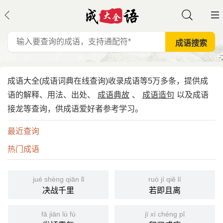
成语大全(成语词典在线查询)收录成语等5万多条，提供成
语的解释、用法、出处、
成语典故
、
成语造句
以及成语
接龙等查询，供成语爱好者参考学习。
最近查询
热门成语
jué shèng qiān lǐ
ruò jí qiě lí
决战千里
若即且离
fā jiān lù fù
jī xí chéng pǐ