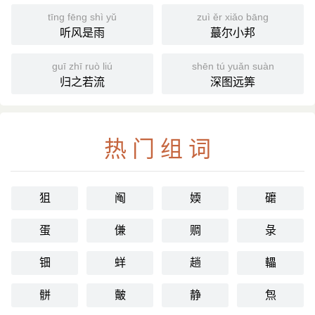
tīng fēng shì yǔ
zuì ěr xiǎo bāng
听风是雨
蕞尔小邦
guī zhī ruò liú
shēn tú yuǎn suàn
归之若流
深图远筭
热门组词
狙
阄
媆
礳
蛋
傔
赒
彔
钿
蛘
趟
轠
骿
皾
静
炰