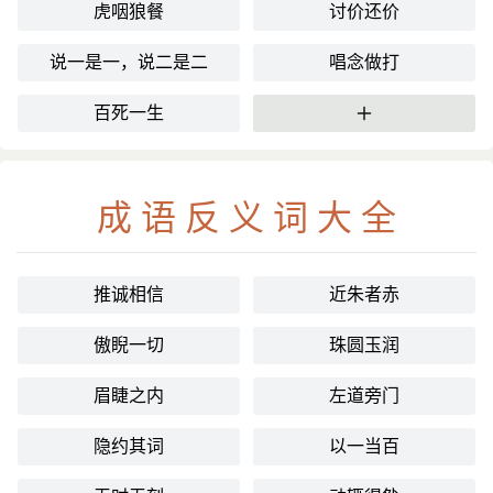
虎咽狼餐
讨价还价
说一是一，说二是二
唱念做打
百死一生
更多
成语反义词大全
推诚相信
近朱者赤
傲睨一切
珠圆玉润
眉睫之内
左道旁门
隐约其词
以一当百