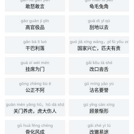
敢怒敢言
龟毛兔角
gāo guān jí pǐn
guā dì yǐ qù
高官极品
刮地以去
gān bā lì luò
guó jiā xīng wáng，pǐ fū yǒu zé
干巴利落
国家兴亡，匹夫有责
guà xí wéi mén
gǎi kǒu tà shé
挂席为门
改口沓舌
gōng zhèng bù ē
gū míng yào yù
公正不阿
沽名要誉
guān mén yǎng hǔ，hǔ dà shāng rén
gù yǐng cán xíng
关门养虎，虎大伤人
顾景惭形
gǔ huà fēng chéng
gǎi zhé yì tú
骨化风成
改辙易途