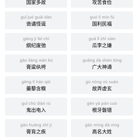
国家多故
攻苦食俭
guǐ jué guài dàn
guó lì mín fú
诡谲怪诞
国利民福
gāng jì fèi chí
guā lǐ zhī xián
纲纪废弛
瓜李之嫌
gāo liáng wán kù
guǎng dà shén tōng
膏粱纨袴
广大神通
gēng lí hán qiǔ
gù nòng xū xuán
羹藜含糗
故弄虚玄
guǐ chū diàn rù
gēn yá pán cuò
鬼出电入
根牙磐错
gāo huāng zhī jí
gāo míng dà xìng
膏肓之疾
高名大姓