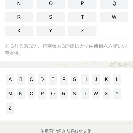
N
O
P
Q
R
S
T
W
X
Y
Z
※ G开头的成语、首字母为G的成语大全由
诗词六六
成语词
典提供。
A
B
C
D
E
F
G
H
J
K
L
M
N
O
P
Q
R
S
T
W
X
Y
Z
传承国学经典 弘扬传统文化