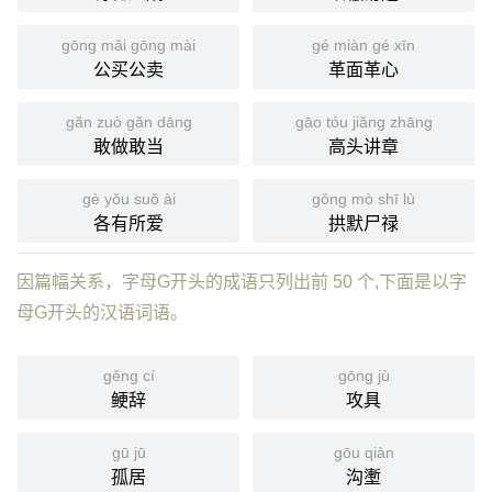
gōng mǎi gōng mài
gé miàn gé xīn
公买公卖
革面革心
gǎn zuò gǎn dāng
gāo tóu jiǎng zhāng
敢做敢当
高头讲章
gè yǒu suǒ ài
gǒng mò shī lù
各有所爱
拱默尸禄
因篇幅关系，字母G开头的成语只列出前 50 个,下面是以字
母G开头的汉语词语。
gěng cí
gōng jù
鲠辞
攻具
gū jū
gōu qiàn
孤居
沟壍