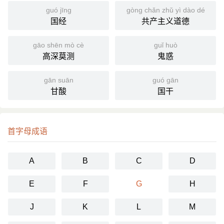
guó jīng
gòng chǎn zhǔ yì dào dé
国经
共产主义道德
gāo shēn mò cè
guǐ huò
高深莫测
鬼惑
gān suān
guó gān
甘酸
国干
首字母成语
A
B
C
D
E
F
G
H
J
K
L
M