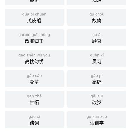
鼓吏
汩活
guā pí chuán
gù chóu
瓜皮船
故俦
gǎi xié guī zhèng
gù āi
改邪归正
顾哀
gāo zhěn wù yōu
guàn xí
高枕勿忧
贯习
gǎo cǎo
gāo pì
稾草
高辟
gān zhè
gǎi suì
甘柘
改岁
gào cí
gǔ xùn xué
诰词
诂训学