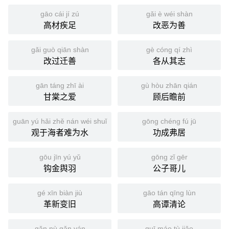
gāo cái jí zú
gǎi è wéi shàn
高材疾足
改恶为善
gǎi guò qiān shàn
gè cóng qí zhì
改过迁善
各从其志
gān táng zhī ài
gù hòu zhān qián
甘棠之爱
顾后瞻前
guān yú hǎi zhě nán wéi shuǐ
gōng chéng fú jū
观于海者难为水
功成弗居
gōu jīn yú yǔ
gōng zǐ gēr
钩金舆羽
公子哥儿
gé xīn biàn jiù
gāo tán qīng lùn
革新变旧
高谭清论
gǎn nù gǎn yán
guī máo tù jiǎo