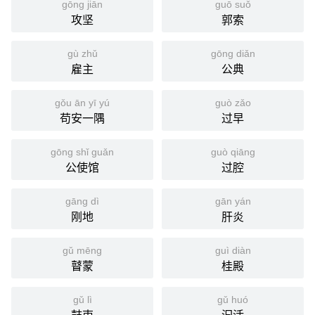
gōng jiān
guō suǒ
攻坚
郭索
gù zhǔ
gōng diǎn
雇主
公典
gǒu ān yī yú
guò zǎo
苟安一隅
过早
gōng shǐ guǎn
guò qiāng
公使馆
过腔
gāng dì
gān yán
刚地
肝炎
gǔ mēng
guì diàn
瞽蒙
桂殿
gǔ lì
gǔ huó