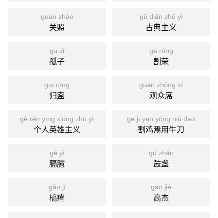
guān zhào
gǔ diǎn zhǔ yì
关照
古典主义
gū zǐ
gē róng
孤子
割荣
guī níng
guān zhòng xí
归寍
观众席
gè rén yīng xióng zhǔ yì
gē jī yān yòng niú dāo
个人英雄主义
割鸡焉用牛刀
gé yì
gǔ zhǎn
膈臆
鼓盏
gǎo jí
gāo jié
槁瘠
高杰