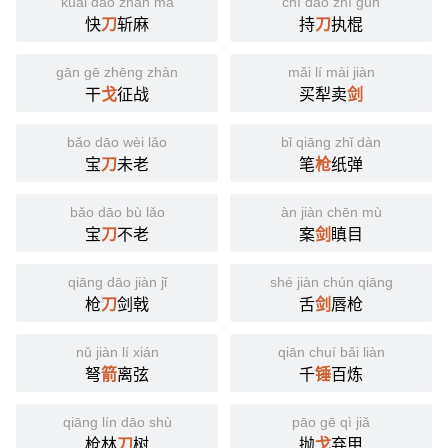
kuài dāo zhǎn má
chí dāo zhí gùn
快
刀
斩麻
持
刀
执棍
gān gē zhēng zhàn
mǎi lí mài jiàn
干
戈
征战
买犁卖
剑
bǎo dāo wèi lǎo
bǐ qiāng zhǐ dàn
宝
刀
未老
笔
枪
纸弹
bǎo dāo bù lǎo
àn jiàn chēn mù
宝
刀
不老
案
剑
瞋目
qiāng dāo jiàn jǐ
shé jiàn chún qiāng
枪
刀
剑戟
舌
剑
唇枪
nǔ jiàn lí xián
qiān chuí bǎi liàn
弩
箭
离弦
千
锤
百炼
qiāng lín dāo shù
pāo gē qì jiǎ
枪林
刀
树
抛
戈
弃甲