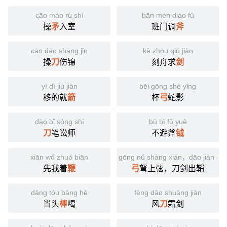
cāo máo rù shì
bān mén diào fǔ
操
矛
入室
班门调
斧
cāo dāo shāng jǐn
kè zhōu qiú jiàn
操
刀
伤锦
刻舟求
剑
yí dì jiù jiàn
bēi gōng shé yǐng
移的就
箭
杯
弓
蛇影
dāo bǐ sòng shī
bù bì fǔ yuè
刀
笔讼师
不避斧
钺
xiān wǒ zhuó biān
gōng nǔ shàng xián，dāo jiàn chū
先我着
鞭
弓
弩上弦，刀剑出鞘
dāng tóu bàng hè
fēng dāo shuāng jiàn
当头
棒
喝
风
刀
霜剑