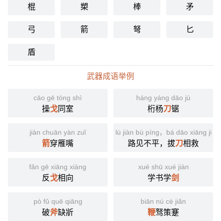
棍
槊
棒
矛
弓
箭
弩
匕
盾
武器成语举例
cāo gē tóng shì
háng yáng dāo jù
操
戈
同室
桁杨
刀
锯
jiàn chuān yàn zuǐ
lù jiàn bù píng，bá dāo xiāng jiù
箭
穿雁嘴
路见不平，拔
刀
相救
fǎn gē xiāng xiàng
xué shū xué jiàn
反
戈
相向
学书学
剑
pò fǔ quē qiāng
biān nú cè jiǎn
破
斧
缺斨
鞭
驽策蹇