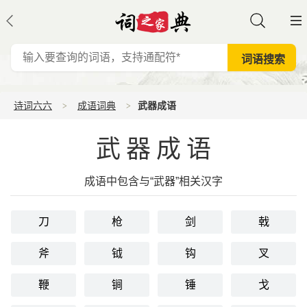
诗词六六
成语词典
武器成语
武器成语
成语中包含与“武器”相关汉字
刀
枪
剑
戟
斧
钺
钩
叉
鞭
锏
锤
戈