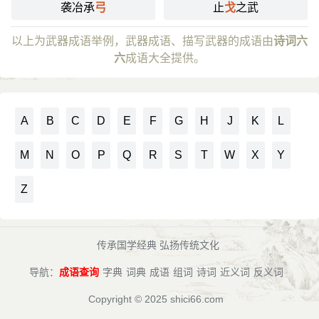
袭冶承
弓
止
戈
之武
以上为武器成语举例，武器成语、描写武器的成语由
诗词六
六
成语大全提供。
A
B
C
D
E
F
G
H
J
K
L
M
N
O
P
Q
R
S
T
W
X
Y
Z
传承国学经典 弘扬传统文化
导航：
成语查询
字典
词典
成语
组词
诗词
近义词
反义词
Copyright © 2025
shici66.com