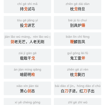
chí gē shì mǎ
zhěn gē dài dàn
持
戈
试马
枕
戈
待旦
tóu gē jiǎng yì
bié jù lú chuí
投
戈
讲艺
别具炉
锤
jiàn lǎo wú máng，rén lǎo wú gāng
biān lín chī fèng
剑
老无芒，人老无刚
鞭
麟笞凤
zài jí gān gē
guǐ gōng léi fǔ
载戢干
戈
鬼工雷
斧
àn jiàn míng qiāng
zhěn gē zì rèn
暗箭明
枪
枕
戈
剚刃
xiāo xīn jiàn tài
bái dāo zǐ jìn，hóng dāo zǐ chū
箫心
剑
态
白
刀
子进，红
刀
子出
xí yě chéng gōng
zhǐ gē zhī wǔ