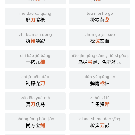
mó dāo cā qiāng
tóu mèi hè gē
磨
刀
擦枪
投袂荷
戈
zhí biān suí dèng
zhěn gē yǐn xuè
执
鞭
随蹬
枕
戈
饮血
shí kǎo jiǔ bàng
niǎo jìn gōng cáng，tù sǐ gǒu pē
十拷九
棒
鸟尽
弓
藏，兔死狗烹
zhì jǐn cāo dāo
dàn yǔ qiāng lín
制锦操
刀
弹雨
枪
林
wǔ dāo yuè mǎ
zì bèi zī fǔ
舞
刀
跃马
自备资
斧
shàng fāng bǎo jiàn
qiāng shēng dāo yǐng
尚方宝
剑
枪声
刀
影