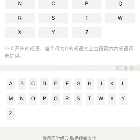
N
O
P
Q
R
S
T
W
X
Y
Z
※ D开头的成语、首字母为D的成语大全由
诗词六六
成语词
典提供。
A
B
C
D
E
F
G
H
J
K
L
M
N
O
P
Q
R
S
T
W
X
Y
Z
传承国学经典 弘扬传统文化