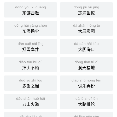
dōng yóu xī guàng
dòng pǔ yú jīng
东游西逛
冻浦鱼惊
dōng hǎi yáng chén
dà zhǎn hóng tú
东海扬尘
大展宏图
dān xuě sāi jǐng
dà dǎn hǎi kǒu
担雪塞井
大胆海口
diào tóu bù gù
dòng tiān fú dì
掉头不顾
洞天福地
duō yú zhī lòu
diào zhū nòng fěn
多鱼之漏
调朱弄粉
dāo shān huǒ hǎi
dà lù zhuī lún
刀山火海
大路椎轮
dà yǒu jiàn dì
dú liáo nüè yàn