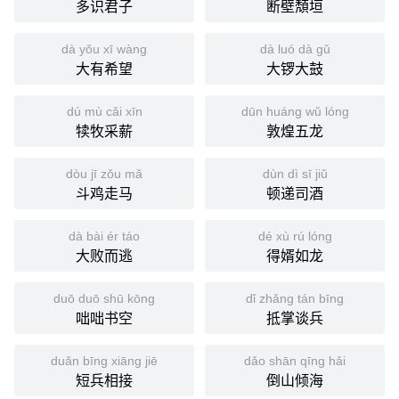
多识君子
断壁頽垣
dà yǒu xī wàng
dà luó dà gǔ
大有希望
大锣大鼓
dú mù cǎi xīn
dūn huáng wǔ lóng
犊牧采薪
敦煌五龙
dòu jī zǒu mǎ
dùn dì sī jiǔ
斗鸡走马
顿递司酒
dà bài ér táo
dé xù rú lóng
大败而逃
得婿如龙
duō duō shū kōng
dǐ zhǎng tán bīng
咄咄书空
抵掌谈兵
duǎn bīng xiāng jiē
dǎo shān qīng hǎi
短兵相接
倒山倾海