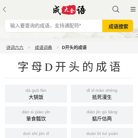
诗词六六
成语词典
D开头的成语
字母D开头的成语
dà guō fàn
dǐ sǐ màn shēng
大锅饭
抵死漫生
dān sì piáo yǐn
diān jīn gū liǎng
箪食瓢饮
掂斤估两
duō shí jūn zǐ
duàn bì tuí yuán