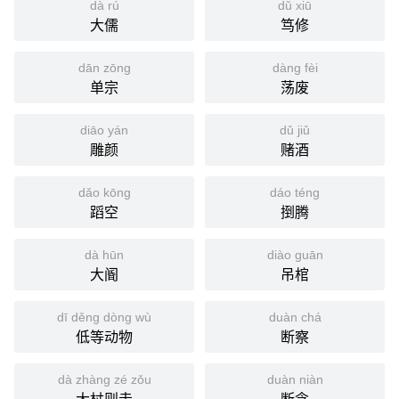
dà rú
dǔ xiū
大儒
笃修
dān zōng
dàng fèi
单宗
荡废
diāo yán
dǔ jiǔ
雕颜
赌酒
dǎo kōng
dáo téng
蹈空
捯腾
dà hūn
diào guān
大阍
吊棺
dī děng dòng wù
duàn chá
低等动物
断察
dà zhàng zé zǒu
duàn niàn