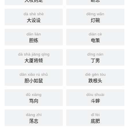
大杖则走
断念
dà shè shè
dēng wǎn
大设设
灯碗
dǎn liàn
diàn cè
胆练
电策
dà shà jiāng qīng
dīng nán
大厦将倾
丁男
dǎn xiǎo rú shǔ
diē gēn tóu
胆小如鼠
跌根头
dǔ xiàng
dòu shuài
笃向
斗蟀
dàng zhì
dǐ féi
荡志
底肥