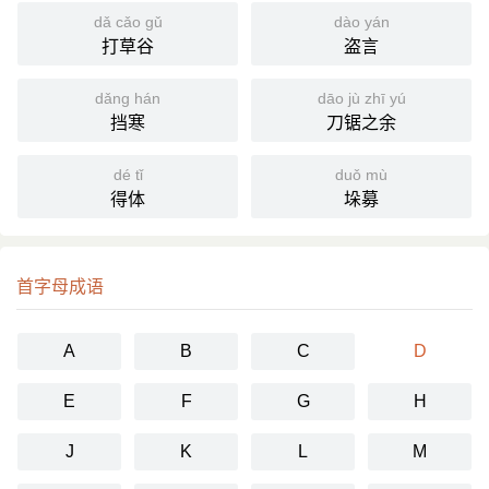
dǎ cǎo gǔ
dào yán
打草谷
盗言
dǎng hán
dāo jù zhī yú
挡寒
刀锯之余
dé tǐ
duǒ mù
得体
垛募
首字母成语
A
B
C
D
E
F
G
H
J
K
L
M