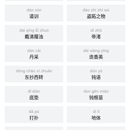
dào xùn
dào zhí zhī wù
道训
盗跖之物
dài qīng lǚ zhuó
dì zhǔ
戴清履浊
帝渚
dān cǎi
dié xiāng yīng
丹采
迭香英
dōng chāo xī zhuǎn
dùn yǔ
东抄西转
钝语
dǐ diàn
dùn gēn miáo
底垫
钝根苗
dǎ pū
dì tǐ
打扑
地体