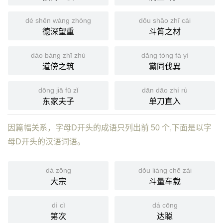
dé shēn wàng zhòng
dǒu shāo zhī cái
德深望重
斗筲之材
dào bàng zhī zhù
dǎng tóng fá yì
道傍之筑
黨同伐異
dōng jiā fū zǐ
dān dāo zhí rù
东家夫子
单刀直入
因篇幅关系，字母D开头的成语只列出前 50 个,下面是以字
母D开头的汉语词语。
dà zōng
dǒu liáng chē zài
大宗
斗量车载
dì cì
dá cōng
第次
达聪