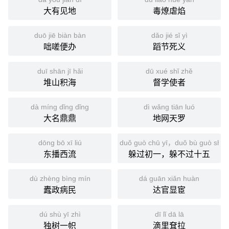
大有见地
毒燎虐焰
duō jiē biàn bàn
dǎo jié sǐ yì
咄嗟便办
蹈节死义
duī shān jī hǎi
dū xué shǐ zhě
堆山积海
督学使者
dà míng dǐng dǐng
dì wǎng tiān luó
大名鼎鼎
地网天罗
dōng bō xī liú
duǒ guò chū yī，duǒ bù guò shí 
东播西流
躲过初一，躲不过十五
dù zhèng bìng mín
dá guān xiǎn huàn
蠹政病民
达官显宦
dú shù yī zhì
dī lǐ dā lā
独树一帜
滴里耷拉