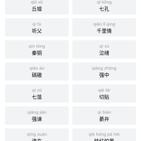
qiū xū
qī kǒng
丘墟
七孔
qí fù
qiān lǐ qíng
圻父
千里情
qín tóng
qì xù
秦铜
泣绪
qiāo áo
qiáng zhōng
碻磝
强中
qī zū
qiē tiē
七菹
切贴
qiáng jiàn
qí biàn
强谏
綦弁
qīng xuán
qiè hóng pà hēi