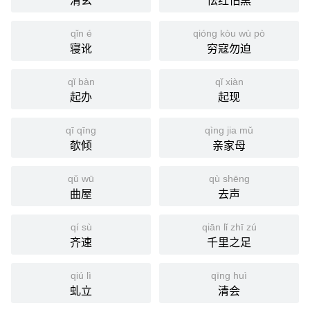
清玄
怯红怕黑
qǐn é
qióng kòu wù pò
寝讹
穷寇勿迫
qǐ bàn
qǐ xiàn
起办
起现
qī qīng
qìng jia mǔ
欹倾
亲家母
qǔ wū
qù shēng
曲屋
去声
qí sù
qiān lǐ zhī zú
齐速
千里之足
qiú lì
qīng huì
虬立
清会