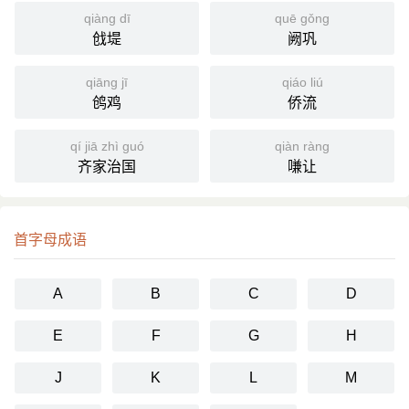
qiàng dī
quē gǒng
戗堤
阙巩
qiāng jī
qiáo liú
鸧鸡
侨流
qí jiā zhì guó
qiàn ràng
齐家治国
嗛让
首字母成语
A
B
C
D
E
F
G
H
J
K
L
M