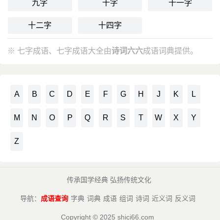
九字
十字
十一字
十二字
十四字
※ 七字成语、七字成语大全由
诗词六六
成语词典提供。
A
B
C
D
E
F
G
H
J
K
L
M
N
O
P
Q
R
S
T
W
X
Y
Z
传承国学经典 弘扬传统文化
导航：
成语查询
字典
词典
成语
组词
诗词
近义词
反义词
Copyright © 2025
shici66.com