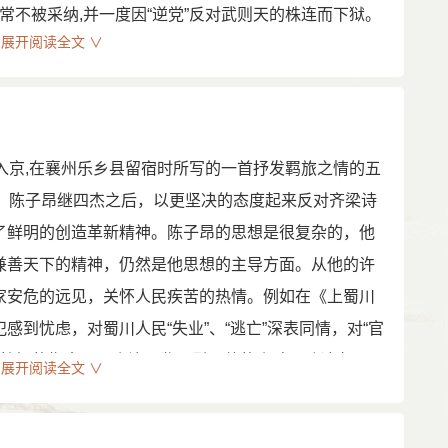
常不被采纳,并一度因“逆党”反对武则天的株连而下狱。
展开阅读全文 ∨
到达西北居延海、张掖河一带。万岁通天元年(696)，契
攸宜大军出征。两次从军，使他对边塞形势和当地人民生
的分裂战争，多次直言进谏，不但未被采纳，却被斥降
),因父老解官回乡，不久父死。居丧期间，权臣武三思指
志难酬的陈子昂三十八岁辞职还乡，后被奸人陷害，冤
冤死狱中（沈亚之《上九江郑使君书》）。今天射洪县
京,在襄州乐乡县留宿时所写的一首抒发羁旅之情的五
路”等名称实为纪念陈子昂。陈子昂的诗歌创作，在唐诗革
免费发布仅供学习参考，其观点不代表本站立场。站务邮箱：
妙”。陈子昂继四杰之后，以更坚决的态度起来反对齐梁诗
制颓波。天下翕然质文一变”(《陈伯玉文集序》)。宋刘
了鲜明的创造革新精神。陈子昂的思想是很复杂的，他
沈、宋擅名，然不脱齐梁之体，独陈拾遗首倡高雅冲淡之
兼善天下的精神，仍然是他思想的主导方面。从他的许
。”金元好问《论诗绝句》也云：“沈宋横驰翰墨场，
家安危的远见，关怀人民疾苦的热情。例如在《上蜀川
著黄金铸子昂。”都中肯地评价了他作为唐诗革新先驱者
到忧虑，对蜀川人民“失业”、“逃亡”深表同情，对“官
著语言比较枯燥、形象不够鲜明的缺点。
加以愤慨的指责。《资治通鉴》引用他的奏疏、政论有四、
展开阅读全文 ∨
昂“非但文士之选”，而且是“大臣”之材，这是完全正确
，然而，更大的打击还在后面。陈子昂老家所在的射
动力。