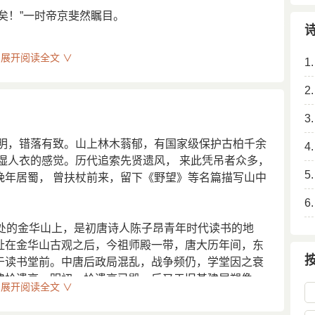
矣！”一时帝京斐然瞩目。
展开阅读全文 ∨
1
段简贪暴残忍，闻其家有财，乃附会文法，将欲害之。子
2
塞，数舆曳就吏。子昂素羸疾，又哀毁，杖不能起。外迫
3
卦成，仰而号曰：”天命不佑，吾殆死矣！"于是遂
明，错落有致。山上林木蓊郁，有国家级保护古柏千余
4
湿人衣的感觉。历代追索先贤遗风， 来此凭吊者众多，
5
免费发布仅供学习参考，其观点不代表本站立场。站务邮箱：
晚年居蜀， 曾扶杖前来，留下《野望》等名篇描写山中
6
处的金华山上，是初唐诗人陈子昂青年时代读书的地
址在金华山古观之后，今祖师殿一带，唐大历年间，东
于读书堂前。中唐后政局混乱，战争频仍，学堂因之衰
建拾遗亭。明初，拾遗亭已毁，后又于旧基建屋塑像，
展开阅读全文 ∨
立感遇亭，至清初，上述建筑全坍坏。康熙五十一年，
置匾额为古读书台，道光八至十一年，邑令钱秉德，汪