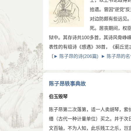
士，以上书论政得
拾遗。曾因“逆党”
对边防颇有些远见。
死。居丧期间，权
狱中。其存诗共100多首，其诗风骨峥
表性的有组诗《感遇》38首，《蓟丘览古
〔
► 陈子昂的诗(206篇)
► 陈子昂的名句
陈子昂轶事典故
伯玉毁琴
陈子昂第二次落第，适一人卖胡琴，索
缗（古代一种计量单位）买之。并于次
文百轴，不为人知，此乐贱工之乐，岂