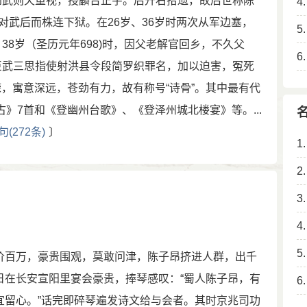
到武则天重视，授麟台正字。后升右拾遗，故后世称陈
4
反对武后而株连下狱。在26岁、36岁时两次从军边塞，
5
38岁（圣历元年698)时，因父老解官回乡，不久父
6
臣武三思指使射洪县令段简罗织罪名，加以迫害，冤死
嵘，寓意深远，苍劲有力，故有称号“诗骨”。其中最有代
》7首和《登幽州台歌》、《登泽州城北楼宴》等。...
(272条)
〕
1
2
3
4
5
价百万，豪贵围观，莫敢问津，陈子昂挤进人群，出千
日在长安宣阳里宴会豪贵，捧琴感叹：“蜀人陈子昂，有
6
宜留心。”话完即碎琴遍发诗文给与会者。其时京兆司功