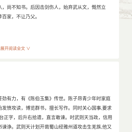
八，尚不知书。后因击剑伤人，始弃武从文，慨然立
谏，一度遭到当权者的排斥和打击。三十八岁辞职还
涉百家，不让乃父。
”，得罪权贵，不为所用。不久唐高宗病逝于洛阳，武
子昂闻后，上书阙下加以谏阻，武则天看后，叹其才，
686），万岁通天元年（696）两次从军北征。
展开阅读全文 ∨
的陈子昂，出三峡，北上长安，进入当时的最高学府国
落第后还乡。回故里金华山研读，“数年之间，经史百
的分裂战争，多次直言进谏，不但未被采纳，却被斥降
子云之风骨”，为他后来革新文学奠定了坚实的基础。永
志难酬的陈子昂三十八岁辞职还乡，后被奸人陷害，冤
，再次入京应试，仍不为人知。
劲有力，有《陈伯玉集》传世。陈子昂青少年时家庭
辑所，1960
始发愤攻读，博览群书，擅长写作。同时关心国事,要求
，一度遭到当权者的排斥和打击。三十八岁辞职还乡，
免费发布仅供学习参考，其观点不代表本站立场。站务邮箱：
得罪权贵，不为所用。不久唐高宗病逝于洛阳，武则天
麟台正字，后升右拾遗，直言敢谏。时武则天当政，信用
闻后，上书阙下加以谏阻，武则天看后，叹其才，授以
书谏诤。武则天计划开凿蜀山经雅州道攻击生羌族,他又
6），万岁通天元年（696）两次从军北征。