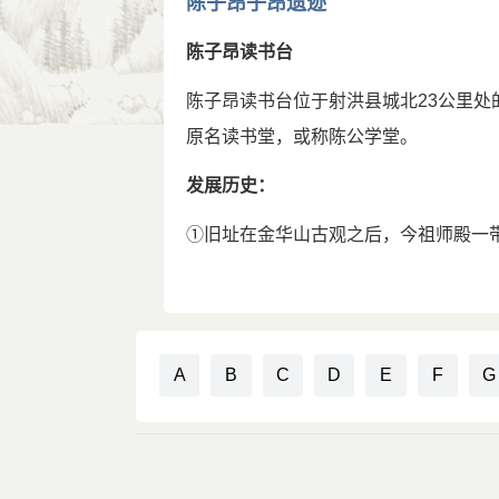
陈子昂子昂遗迹
洪县县令段简是个贪得无厌的小人，他
陈子昂在著名的《修竹篇序》里，曾
人给县令送去了20万缗，尚不能满足
陈子昂读书台
弊，五百年矣，汉魏风骨，晋宋莫传，
打入了南监。
而兴寄都绝，每以永叹，思古人，常恐
陈子昂读书台位于射洪县城北23公里
据说，陈子昂在狱中曾经自己给自己卜
《咏孤桐篇》，骨气端翔，音情顿挫，
原名读书堂，或称陈公学堂。
乎！”不久，他果然死在狱中，时年42岁
正始之音，复睹于兹；可使建安作者，
发展历史：
一篇宣言，标志着唐代诗风的革新和转
这是《唐书》上的记载，但却令人百
①旧址在金华山古观之后，今祖师殿一
经标举过“比兴”、“风骨”的传统。王勃
廷谏官，不知当地县令的“勇气”何来，
德碑于读书堂前。
不闻”。陈子昂继承了他们的主张，一
这一直是一个谜。后来，有人说是因为
“彩丽竞繁，而兴寄都绝”，指出了“风雅
当地的县令如此折磨陈子昂。这似乎也
②中唐后政局混乱，战争频仍，学堂
倡导复古的旗帜下实现诗歌内容的真正
着搞得这么复杂。
③宋嘉裕年间，邑令庞子明在其遗址
A
B
C
D
E
F
G
寄”和“风骨”都是关系着诗歌生命的首要
不论怎样，陈子昂就这样走完了自
求诗歌有鲜明的政治倾向。“风骨”的实
④ 明初，拾遗亭已毁，廉承务逍于旧
实内容。从当时情况来说，只有实现内
盖棺论定，新、旧《唐书》给予他的一
立感遇亭。
们还应该看到，由于“初唐四杰”等诗人
隘；所谓“躁”，意即性急。“褊躁”用在