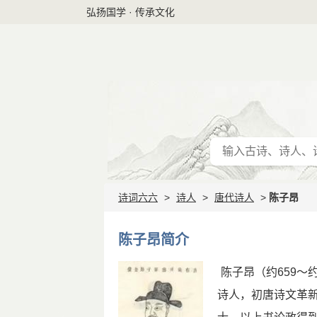
弘扬国学 · 传承文化
诗词六六
>
诗人
>
唐代诗人
>
陈子昂
陈子昂简介
陈子昂（约659～
诗人，初唐诗文革新