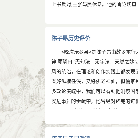
上书反对,主张与民休息。他的言论切直,
受谗被诬
垂拱二年(686),曾随左补阙乔知之军队
丹李尽忠、孙万荣叛乱,又随建安王武
陈子昂北征，积极反对外族统治者制造
活获得较为深刻的认识。圣历元年(698
职。一度遭到当权者的排挤和打击，壮
陈子昂历史评价
死狱中，年仅四十一岁。
使射洪县令段简罗织罪名，加以迫害。
<晚次乐乡县>是陈子昂由故乡东行入
城古城墙名为“子昂城”，街道有“伯玉
本节内容由匿名网友上传，原作者已无法考证。
本站
admin@shici66.com
律.顾璘曰:“无句法，无字法，天然之
新道路上取得很大成绩。卢藏用说他“横
风的统治，在理论和创作实践上都表现
克庄《后村诗话》说：“唐初王、杨、
既好纵横任侠，又好佛老神仙，但儒家
音。一扫六代之纤弱，趋於黄初、建安矣
多政论奏疏中，我们可以看到他洞察国
风流初不废齐梁。论功若准平吴例，合
安危事》的奏疏中，他曾经对诸羌的进犯感
的巨大贡献。但他的部分诗篇，还存在
人贪暴”、“侵渔”、“剥夺”百姓的罪恶
(二)
五处之多。王夫之《读通鉴论》认为陈子
父亲的去世，给陈子昂以莫大的打击
的。他的政治热情是他从事诗歌革新的