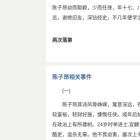
陈子昂幼而聪颖，少而任侠，年十七、
陈子昂生性耿直，关怀天下，直言敢
志，谢绝旧友，深钻经史，不几年便学
乡，后为奸人所害。但因其文“历抵群公
则天执掌朝政，议迁梓宫归葬乾陵。陈
授以麟台正字，旋迁右拾遗。垂拱二年（
两次落第
受谗被诬
高宗调露元年（679年），怀经纬之才
子监学习，并参加了第二年科举考试。
陈子昂北征，积极反对外族统治者制造
家，罔不赅览。尤善属文，雅有相如、
陈子昂相关事件
职。一度遭到当权者的排挤和打击，壮
淳元年（682年），学有所成的陈子昂
死狱中，年仅四十一岁。
(一)
得到重用
参考资料：
陈子昂其诗风骨峥嵘，寓意深远，苍
[1]徐鹏．《陈子昂集》：中华书局上海编
文明元年（684）进士及第，
较富裕，轻财好施，慷慨任侠。成年后
陈子昂生性耿直，关怀天下，直言敢谏
本节内容由匿名网友上传，原作者已无法考证。
本站
后为奸人所害。但因其文“历抵群公”，
在政治上有所建树。24岁时举进士,官
admin@shici66.com
执掌朝政，议迁梓宫归葬干陵。陈子昂
酷吏，滥杀无辜。他不畏迫害，屡次上
麟台正字，旋迁右拾遗。 垂拱二年（68