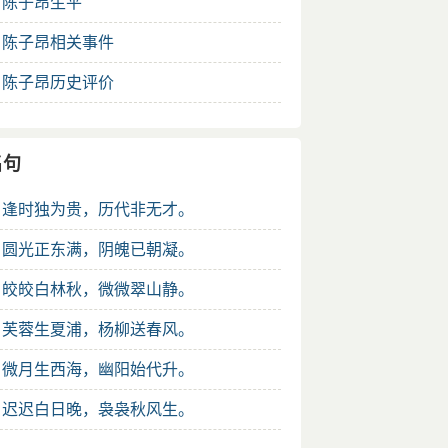
.
陈子昂生平
.
陈子昂相关事件
.
陈子昂历史评价
名句
.
逢时独为贵，历代非无才。
.
圆光正东满，阴魄已朝凝。
.
皎皎白林秋，微微翠山静。
.
芙蓉生夏浦，杨柳送春风。
.
微月生西海，幽阳始代升。
.
迟迟白日晚，袅袅秋风生。