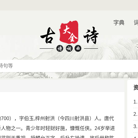
字典
1
2
约700），字伯玉,梓州射洪（今四川射洪县）人。唐代
3
人物之一。青少年时轻财好施，慷慨任侠。24岁举进