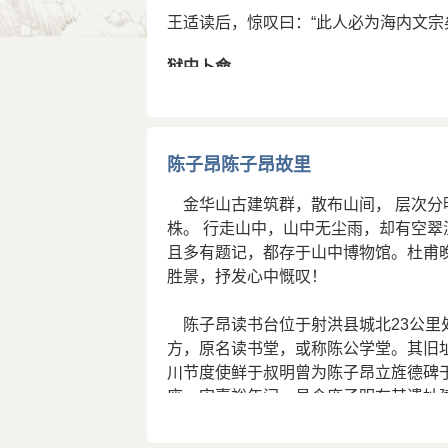
王适读后，惊叹曰：“此人必为海内文宗
狱中卜命
卢藏用《陈子昂别传》云：“属本县令
昂慌惧，使家人纳钱20万，而简意未
陈子昂陈子昂故里
苛政，自度气力恐不能全，因命蓍自筮，
金华山古建筑群，散布山间， 层次分
绝，年四十二。
株。 行走山中，山中无尘雨，却有空翠
本节内容由匿名网友上传，原作者已无法考证。
本站
且多有题记，都存于山中博物馆。杜甫
admin@shici66.com
胜景，抒发心中慨叹！
陈子昂读书台位于射洪县城北23公里
方，原名读书堂，或称陈公学堂。其旧
川节度使鲜于叔明曾为陈子昂立旌德碑
废。宋嘉裕年间，邑令庞子明在其遗址
并立明远亭于其侧，成化时，县令郭镗
知县唐麟翔于学堂旧址建方厅一大间，