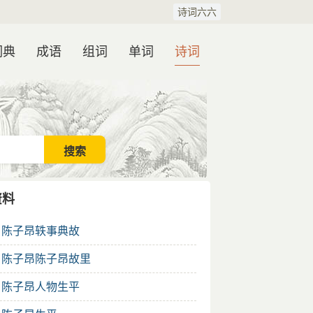
诗词六六
词典
成语
组词
单词
诗词
资料
.
陈子昂轶事典故
.
陈子昂陈子昂故里
.
陈子昂人物生平