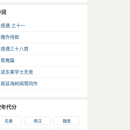
诗词
.
感遇·之十一
.
赠乔侍郎
.
感遇三十八首
.
鸳鸯篇
.
送东莱学士无竞
.
居延海树闻莺同作
按年代分
先秦
两汉
魏晋