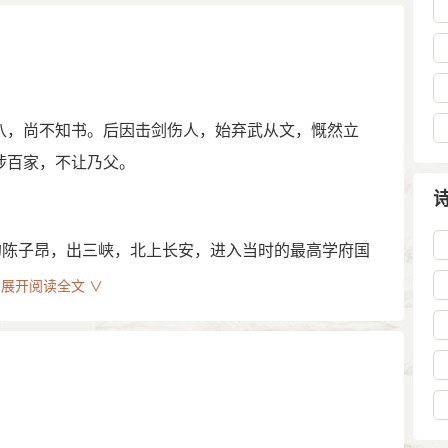
880年），知县文芳等捐资劝募，拆去短垣，于亭前新
阁；亭右立精舍三间，亭后辟地增建大厅三间，匾额题
砌台竖荷叶亭一大间，匾额题涵波临江，建船房三间，
原状，略有增修。
八，尚不知书。后因击剑伤人，始弃武从文，慨然立
手迹。其木刻《感遇三十首》及《陈伯玉先生别传》
涉百家，不让乃父。
有关文献资料亦不可多得。
引了众多的游人。臭石，于明代嘉靖年间由射洪县人
置在金华镇江西街一小院内。
的陈子昂，出三峡，北上长安，进入当时的最高学府国
落第后还乡。回故里金华山研读，“数年之间，经史百
山，收藏于此。这块石头，形如人脑，表面微光，色呈
展开阅读全文 ∨
击，现只有0．6米了。若以铁器击之，臭气顿出。清代
子云之风骨”，为他后来革新文学奠定了坚实的基础。永
了此石：“敲石得乐声，煮石 得其味，那见击石出臭
，再次入京应试，仍不为人知。
存，谁知石端委?”石头击之有臭，世间少闻。
免费发布仅供学习参考，其观点不代表本站立场。站务邮箱：