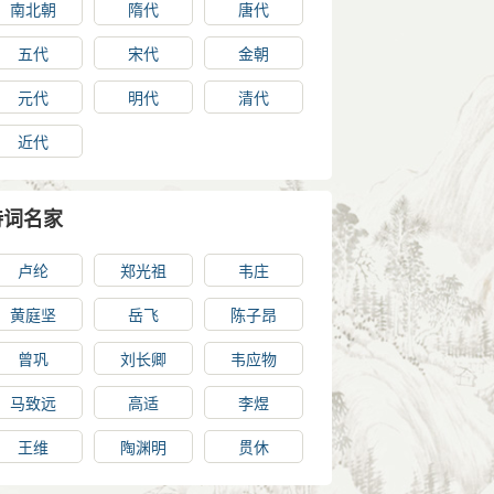
南北朝
隋代
唐代
五代
宋代
金朝
元代
明代
清代
近代
诗词名家
卢纶
郑光祖
韦庄
黄庭坚
岳飞
陈子昂
曾巩
刘长卿
韦应物
马致远
高适
李煜
王维
陶渊明
贯休