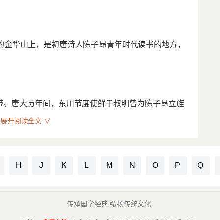
听说陈家钱财富足，就心生歹意，图谋勒索。陈子昂家
经提出了诗歌革新的正面主张：东方公足下：文章道
段简的胃口，没有满足的段简不管三七二十一就将陈子昂
然而文献有可征者。仆尝暇时观齐梁间诗，彩丽竞繁，
逶迤颓靡，风雅不作，以耿耿也。一昨于解三处见明公
处的金华山上，是初唐诗人陈子昂青年时代读书的地方，
过一卦，卦相大凶，陈子昂惊曰:“天命不佑，吾殆死
光英朗练，有金石声。遂用洗心饰视，发挥幽郁。不图
。
相视而笑。…… 在唐诗发展史上，陈子昂这篇短文好像
变。我们知道，刘勰、锺嵘反对南朝形式主义诗风，曾
思不得其解。因为一直到死，陈子昂都是未解职的朝
带。唐大历年间，东川节度使鲜于叔明曾为陈子昂立旌
反对龙朔前后的宫廷诗风，也指责他们是“骨气都尽，刚健
居然敢敲诈“国家工作人员”，以至于让陈子昂冤死狱中，
针见血地指出初唐宫廷诗人们所奉为偶像的齐梁诗风是
展开阅读全文 ∨
陈子昂在朝做官时曾开罪于武三思，所以武三思才指示
兴寄”和“汉魏风骨”的光辉传统作为创作的先驱榜样，在
不太好理解，因为武三思如果想收拾陈子昂，根本用不
因之衰废。
革新。态度很坚决，旗帜很鲜明，号召很有力量。“兴
建拾遗亭。
H
J
K
L
M
N
O
P
Q
问题。“兴寄”的实质是要求诗歌发扬批判现实的传统，要
己的一生。
质是要求诗歌有高尚充沛的思想感情，有刚健充实的现
基建屋塑像，并立明远亭于其侧，成化时，县令郭镗
容的真正革新，才能使诗歌负起时代的使命。同时，我
致评价是“褊躁无威仪”。所谓“褊”，意即狭小、狭
传承国学经典 弘扬传统文化
的积极努力，新风格的唐诗已经出现，沿袭齐梁的宫廷
陈子昂身上，也许比较合适。