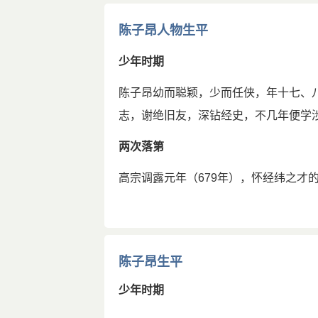
澍移读书台于岭后梧岗山。光绪六年（1
陈子昂人物生平
建厅三间，翼以回廊曲槛，外置甬道门
留云山馆，游廊环绕，外蔽缭垣；最后
少年时期
小榭一间，已初具规模。此后基本保持
陈子昂幼而聪颖，少而任侠，年十七、
古读书台内匾对甚多，多数为古今名家
志，谢绝旧友，深钻经史，不几年便学
等为重要文物，留云仙馆内陈列的陈氏
两次落第
在金华山陈子昂读书台内的一块臭石吸
杨最任云南副使时，从曲靖县带回，放
高宗调露元年（679年），怀经纬之才
子监学习，并参加了第二年科举考试。
新中国建立后，1983年9月运往金华
灰黑。原高约1．2米，经多年来搬运敲
家，罔不赅览。尤善属文，雅有相如、
袁霖先生的《臭石歌》就惟妙惟肖地描绘
淳元年（682年），学有所成的陈子昂
气?不信将石砥，臭即随手起，遗臭千年
陈子昂生平
得到重用
本节内容由匿名网友上传，原作者已无法考证。
本站
少年时期
admin@shici66.com
文明元年（684）进士及第。