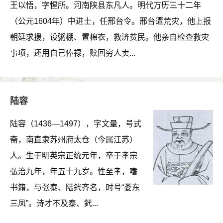
王以悟，字惺所。河南陕县东凡人。明代万历三十二年
（公元1604年）中进士，任邢台令。邢台遭荒灾，他上报
朝廷求援，设粥棚、置棉衣，救济贫民。他亲自检查救灾
事项，还用自己俸禄，赎回穷人卖...
陆容
陆容（1436—1497），字文量，号式
斋，南直隶苏州府太仓（今属江苏）
人。生于明英宗正统元年，卒于孝宗
弘治九年，年五十九岁。性至孝，嗜
书籍，与张泰、陆釴齐名，时号“娄东
三凤”。诗才不及泰、釴...