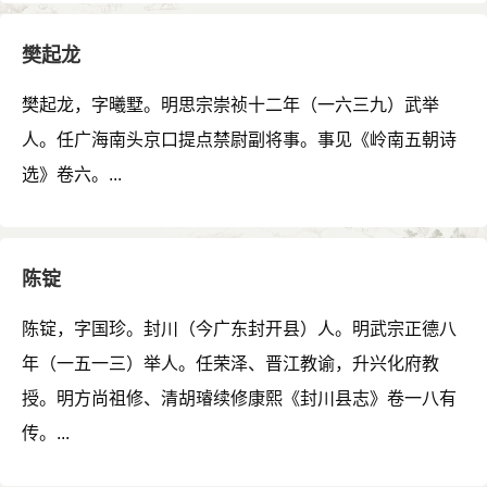
樊起龙
樊起龙，字曦墅。明思宗崇祯十二年（一六三九）武举
人。任广海南头京口提点禁尉副将事。事见《岭南五朝诗
选》卷六。...
陈锭
陈锭，字国珍。封川（今广东封开县）人。明武宗正德八
年（一五一三）举人。任荣泽、晋江教谕，升兴化府教
授。明方尚祖修、清胡璿续修康熙《封川县志》卷一八有
传。...