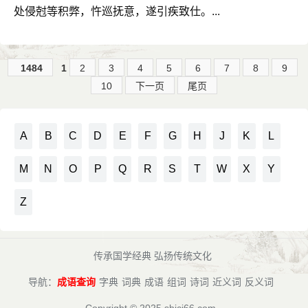
处侵尅等积弊，忤巡抚意，遂引疾致仕。...
1484
1
2
3
4
5
6
7
8
9
10
下一页
尾页
A
B
C
D
E
F
G
H
J
K
L
M
N
O
P
Q
R
S
T
W
X
Y
Z
传承国学经典 弘扬传统文化
导航：
成语查询
字典
词典
成语
组词
诗词
近义词
反义词