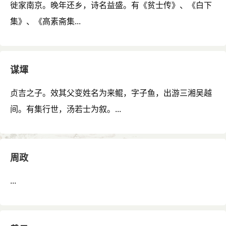
徙家南京。晚年还乡，诗名益盛。有《贫士传》、《白下
集》、《高素斋集...
谋堚
贞吉之子。效其父变姓名为来鲲，字子鱼，出游三湘吴越
间。有集行世，汤若士为叙。...
周政
...