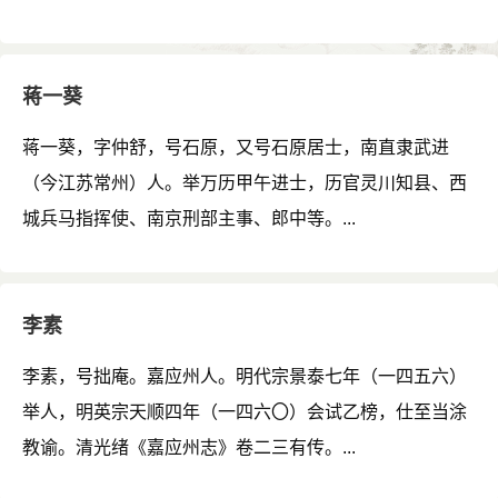
蒋一葵
蒋一葵，字仲舒，号石原，又号石原居士，南直隶武进
（今江苏常州）人。举万历甲午进士，历官灵川知县、西
城兵马指挥使、南京刑部主事、郎中等。...
李素
李素，号拙庵。嘉应州人。明代宗景泰七年（一四五六）
举人，明英宗天顺四年（一四六〇）会试乙榜，仕至当涂
教谕。清光绪《嘉应州志》卷二三有传。...