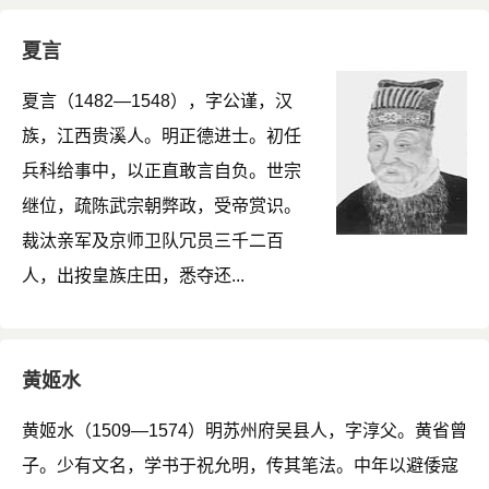
夏言
夏言（1482—1548），字公谨，汉
族，江西贵溪人。明正德进士。初任
兵科给事中，以正直敢言自负。世宗
继位，疏陈武宗朝弊政，受帝赏识。
裁汰亲军及京师卫队冗员三千二百
人，出按皇族庄田，悉夺还...
黄姬水
黄姬水（1509—1574）明苏州府吴县人，字淳父。黄省曾
子。少有文名，学书于祝允明，传其笔法。中年以避倭寇