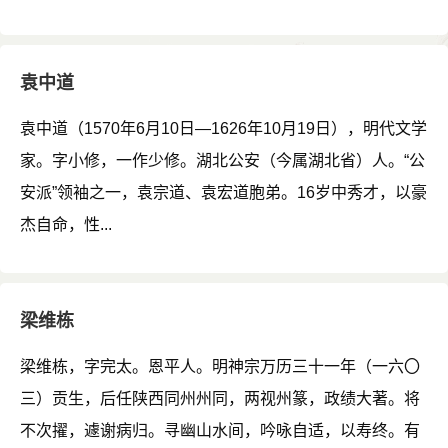
袁中道
袁中道（1570年6月10日—1626年10月19日），明代文学
家。字小修，一作少修。湖北公安（今属湖北省）人。“公
安派”领袖之一，袁宗道、袁宏道胞弟。16岁中秀才，以豪
杰自命，性...
梁维栋
梁维栋，字完太。恩平人。明神宗万历三十一年（一六〇
三）贡生，后任陕西同州州同，两视州篆，政绩大著。将
不次擢，遽谢病归。寻幽山水间，吟咏自适，以寿终。有