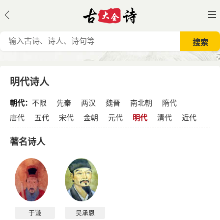
明代诗人
朝代：
不限
先秦
两汉
魏晋
南北朝
隋代
唐代
五代
宋代
金朝
元代
明代
清代
近代
著名诗人
于谦
吴承恩