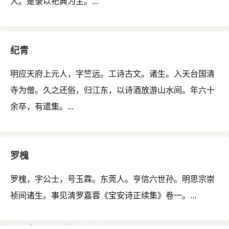
人。是录以祀典为主。...
纪青
明应天府上元人，字竺远。工诗古文。诸生。入天台国清
寺为僧。久之还俗，归江东，以诗酒放游山水间。年六十
余卒，有遗集。...
罗槐
罗槐，字公士，号玉霖。东莞人。亨信六世孙。明思宗崇
祯间诸生。事见清罗嘉蓉《宝安诗正续集》卷一。...