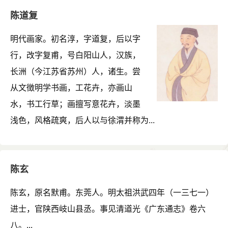
陈道复
明代画家。初名淳，字道复，后以字
行，改字复甫，号白阳山人，汉族，
长洲（今江苏省苏州）人，诸生。尝
从文徴明学书画，工花卉，亦画山
水，书工行草；画擅写意花卉，淡墨
浅色，风格疏爽，后人以与徐渭并称为...
陈玄
陈玄，原名默甫。东莞人。明太祖洪武四年（一三七一）
进士，官陕西岐山县丞。事见清道光《广东通志》卷六
八。...