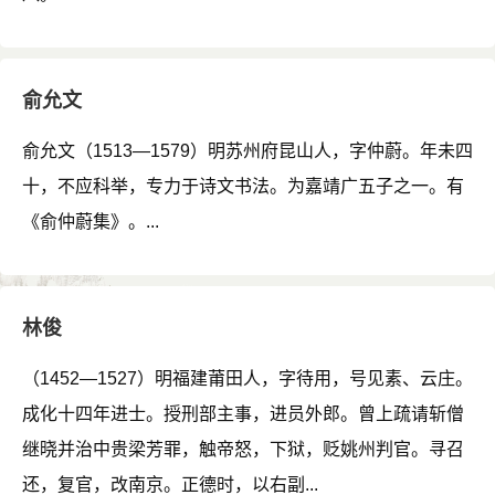
俞允文
俞允文（1513—1579）明苏州府昆山人，字仲蔚。年未四
十，不应科举，专力于诗文书法。为嘉靖广五子之一。有
《俞仲蔚集》。...
林俊
（1452—1527）明福建莆田人，字待用，号见素、云庄。
成化十四年进士。授刑部主事，进员外郎。曾上疏请斩僧
继晓并治中贵梁芳罪，触帝怒，下狱，贬姚州判官。寻召
还，复官，改南京。正德时，以右副...