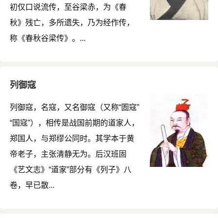
初仅口说流传，至谷梁赤，为《春
秋》残亡，多所遗失，乃为经作传，
称《春秋谷梁传》。...
列御寇
列御寇，名寇，又名御寇（又称“圄寇”
“国寇”），相传是战国前期的道家人，
郑国人，与郑缪公同时。其学本于黄
帝老子，主张清静无为。后汉班固
《艺文志》“道家”部分有《列子》八
卷，早已散...