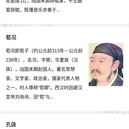
走楚国 [1] ，战国末期辞赋家，平生酷
爱辞赋，既懂音乐亦善于...
荀况
荀况即荀子（约公元前313年－公元前
238年），名况，字卿，华夏族（汉
族），战国末期赵国人。著名思想
家、文学家、政治家，儒家代表人物
之一，时人尊称“荀卿”。西汉时因避汉
宣帝刘询讳，因“荀”与...
孔伋