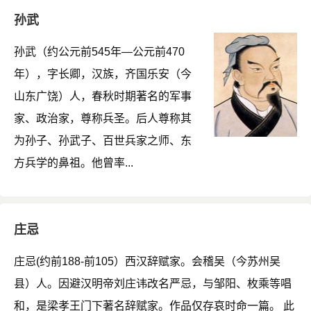
孙武
孙武（约公元前545年—公元前470
年），字长卿，汉族，齐国乐安（今
山东广饶）人，春秋时期著名的军事
家、政治家，尊称兵圣。后人尊称其
为孙子、孙武子、百世兵家之师、东
方兵学的鼻祖。他曾率...
庄忌
庄忌(约前188-前105）西汉辞赋家。会稽吴（今苏州吴
县）人。因避汉明帝刘庄讳改名严忌，与邹阳、枚乘等唱
和，是梁孝王门下著名辞赋家。作品仅存哀时命一篇。 此