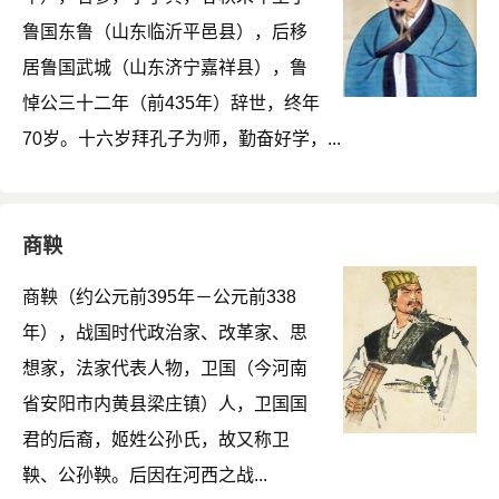
鲁国东鲁（山东临沂平邑县），后移
居鲁国武城（山东济宁嘉祥县），鲁
悼公三十二年（前435年）辞世，终年
70岁。十六岁拜孔子为师，勤奋好学，...
商鞅
商鞅（约公元前395年－公元前338
年），战国时代政治家、改革家、思
想家，法家代表人物，卫国（今河南
省安阳市内黄县梁庄镇）人，卫国国
君的后裔，姬姓公孙氏，故又称卫
鞅、公孙鞅。后因在河西之战...