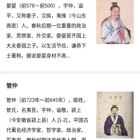
晏婴（前578－前500），字仲，谥
平，又称晏子，汉族，夷维（今山东
高密）人。春秋后期一位重要的政治
家、思想家、外交家。晏婴是齐国上
大夫晏弱之子。以生活节俭，谦恭下
士著称。据说晏婴身材不高...
管仲
管仲（前723年～前645年），姬姓，
管氏，名夷吾，字仲，谥敬，颍上
（今安徽省颍上县）人 [1-2] 。中国古
代著名经济学家、哲学家、政治家、