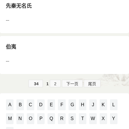
先秦无名氏
...
伯夷
...
34
1
2
下一页
尾页
A
B
C
D
E
F
G
H
J
K
L
M
N
O
P
Q
R
S
T
W
X
Y