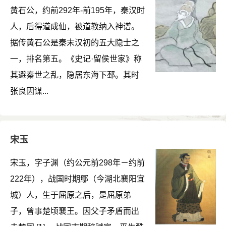
黄石公，约前292年-前195年，秦汉时
人，后得道成仙，被道教纳入神谱。
据传黄石公是秦末汉初的五大隐士之
一，排名第五。《史记·留侯世家》称
其避秦世之乱，隐居东海下邳。其时
张良因谋...
宋玉
宋玉，字子渊（约公元前298年－约前
222年），战国时期鄢（今湖北襄阳宜
城）人，生于屈原之后，是屈原弟
子，曾事楚顷襄王。因父子矛盾而出