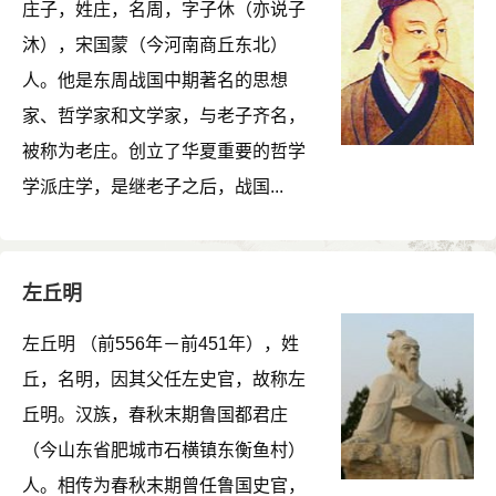
庄子，姓庄，名周，字子休（亦说子
沐），宋国蒙（今河南商丘东北）
人。他是东周战国中期著名的思想
家、哲学家和文学家，与老子齐名，
被称为老庄。创立了华夏重要的哲学
学派庄学，是继老子之后，战国...
左丘明
左丘明 （前556年－前451年），姓
丘，名明，因其父任左史官，故称左
丘明。汉族，春秋末期鲁国都君庄
（今山东省肥城市石横镇东衡鱼村）
人。相传为春秋末期曾任鲁国史官，