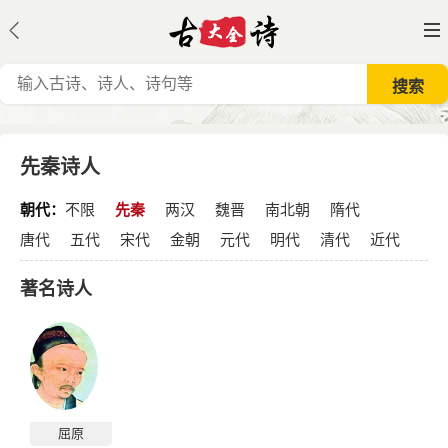
先秦诗人
朝代：
不限
先秦
两汉
魏晋
南北朝
隋代
唐代
五代
宋代
金朝
元代
明代
清代
近代
著名诗人
屈原