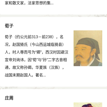
家和散文家，法家思想的集...
荀子
荀子（约公元前313－前238），名
况，赵国猗氏（今山西运城临猗县）
人，时人尊而号为“卿”，西汉时因避汉
宣帝刘询讳，因“荀”与“孙”二字古音相
通，故又称孙卿。华夏族（汉族），
战国末期赵国人。著名...
庄周